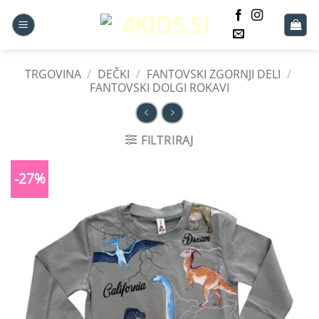
Skoči
na
vsebino
TRGOVINA
/
DEČKI
/
FANTOVSKI ZGORNJI DELI
/
FANTOVSKI DOLGI ROKAVI
FILTRIRAJ
-27%