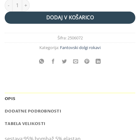
majica "dino"siva količina
DODAJ V KOŠARICO
Šifra:
2506072
Kategorija:
Fantovski dolgi rokavi
OPIS
DODATNE PODROBNOSTI
TABELA VELIKOSTI
sestava:95% bombaž,5% elastan