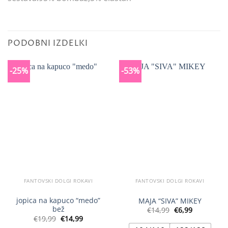
PODOBNI IZDELKI
-25%
-53%
FANTOVSKI DOLGI ROKAVI
FANTOVSKI DOLGI ROKAVI
jopica na kapuco “medo”
MAJA “SIVA” MIKEY
bež
Izvirna
Trenutna
€
14,99
€
6,99
cena
cena
Izvirna
Trenutna
€
19,99
€
14,99
je
je:
cena
cena