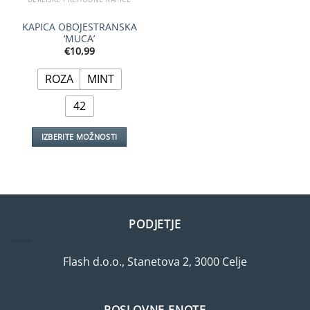
KAPICA OBOJESTRANSKA
‘MUCA’
€
10,99
ROZA
MINT
42
IZBERITE MOŽNOSTI
Ta
izdelek
ima
več
različic.
PODJETJE
Možnosti
lahko
izberete
Flash d.o.o., Stanetova 2, 3000 Celje
na
strani
izdelka
POSLOVNE ENOTE