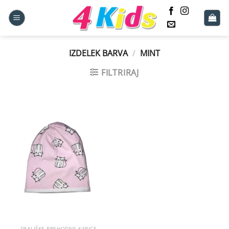
Skoči
na
vsebino
IZDELEK BARVA
/
MINT
FILTRIRAJ
DEKLIŠKE PREHODNE KAPICE