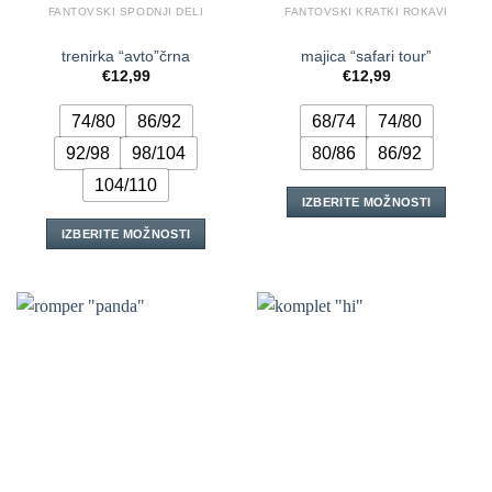
FANTOVSKI SPODNJI DELI
FANTOVSKI KRATKI ROKAVI
trenirka “avto”črna
majica “safari tour”
€
12,99
€
12,99
74/80
86/92
68/74
74/80
92/98
98/104
80/86
86/92
104/110
IZBERITE MOŽNOSTI
Ta
IZBERITE MOŽNOSTI
izdelek
Ta
ima
izdelek
več
ima
različic.
več
Možnosti
različic.
lahko
Možnosti
izberete
lahko
na
izberete
strani
na
izdelka
strani
izdelka