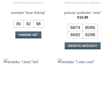
FANTOVSKI KOMPLETI
FANTOVSKI DOLGI ROKAVI
komplet “bear fishing”
pulover podložen “avto”
€
15,99
80
92
98
68/74
80/86
86/92
92/98
PREBERI VEČ
IZBERITE MOŽNOSTI
Ta
izdelek
ima
več
različic.
Možnosti
lahko
izberete
na
strani
izdelka