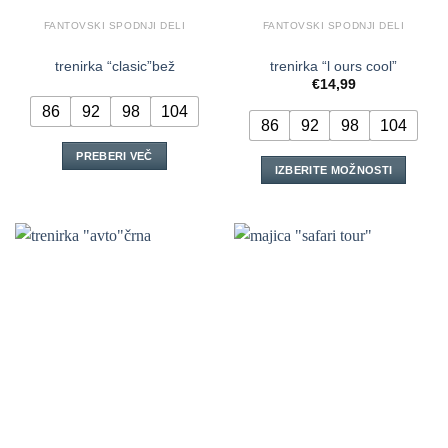
FANTOVSKI SPODNJI DELI
FANTOVSKI SPODNJI DELI
trenirka “clasic”bež
trenirka “l ours cool”
€
14,99
86
92
98
104
86
92
98
104
PREBERI VEČ
IZBERITE MOŽNOSTI
Ta
izdelek
ima
več
različic.
Možnosti
lahko
izberete
na
strani
izdelka