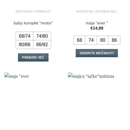
FANTOVSKI KOMPLETI
FANTOVSKI ZGORNJI DELI
baby komplet “motor”
maja “ever “
€
14,99
68/74
74/80
68
74
80
86
80/86
86/92
IZBERITE MOŽNOSTI
PREBERI VEČ
Ta
izdelek
ima
več
različic.
Možnosti
lahko
izberete
na
strani
izdelka