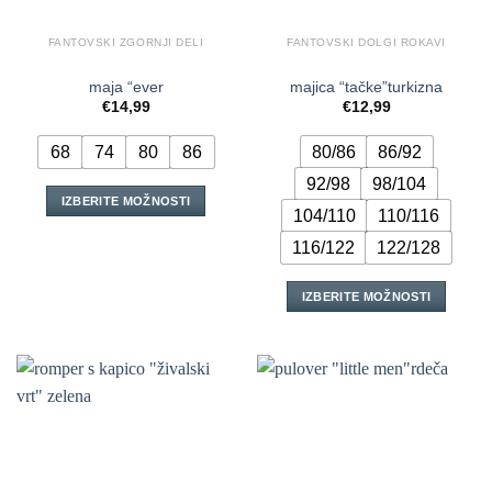
FANTOVSKI ZGORNJI DELI
FANTOVSKI DOLGI ROKAVI
maja “ever
majica “tačke”turkizna
€
14,99
€
12,99
68
74
80
86
80/86
86/92
92/98
98/104
IZBERITE MOŽNOSTI
104/110
110/116
Ta
116/122
122/128
izdelek
ima
več
IZBERITE MOŽNOSTI
različic.
Ta
Možnosti
izdelek
lahko
ima
izberete
več
na
različic.
strani
Možnosti
izdelka
lahko
izberete