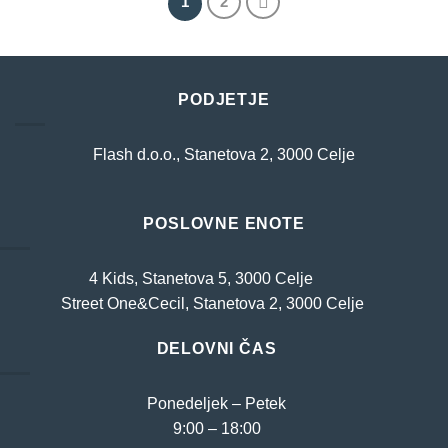
1
2
različic.
več
Možnosti
različic.
lahko
Možnosti
izberete
lahko
na
izberete
PODJETJE
strani
na
izdelka
strani
Flash d.o.o., Stanetova 2, 3000 Celje
izdelka
POSLOVNE ENOTE
4 Kids, Stanetova 5, 3000 Celje
Street One&Cecil, Stanetova 2, 3000 Celje
DELOVNI ČAS
Ponedeljek – Petek
9:00 – 18:00