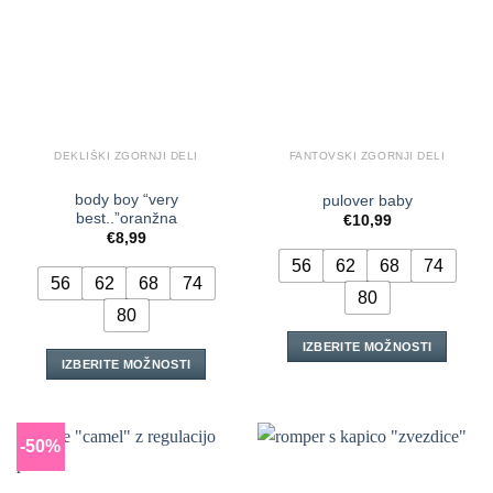
lahko
strani
izberete
izdelka
na
strani
izdelka
DEKLIŠKI ZGORNJI DELI
FANTOVSKI ZGORNJI DELI
body boy “very
pulover baby
best..”oranžna
€
10,99
€
8,99
56
62
68
74
56
62
68
74
80
80
IZBERITE MOŽNOSTI
IZBERITE MOŽNOSTI
Ta
Ta
izdelek
izdelek
ima
ima
več
-50%
več
različic.
različic.
Možnosti