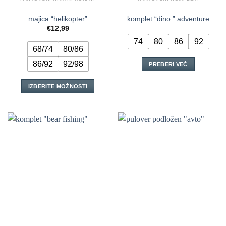
majica “helikopter”
komplet “dino ” adventure
€
12,99
74
80
86
92
68/74
80/86
86/92
92/98
PREBERI VEČ
IZBERITE MOŽNOSTI
Ta
izdelek
ima
več
različic.
Možnosti
lahko
izberete
na
strani
izdelka