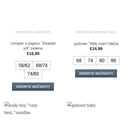
na
strani
izdelka
FANTOVSKI KOMPLETI
FANTOVSKI ZGORNJI DELI
romper s kapico “živalski
pulover “little men”rdeča
vrt” zelena
€
14,99
€
16,99
68
74
80
86
56/62
68/74
74/80
IZBERITE MOŽNOSTI
Ta
izdelek
IZBERITE MOŽNOSTI
ima
Ta
več
izdelek
različic.
ima
Možnosti
več
lahko
različic.
izberete
Možnosti
na