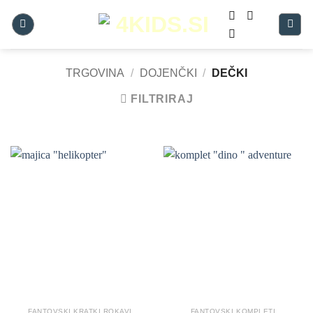
Skoči
na
vsebino
TRGOVINA
/
DOJENČKI
/
DEČKI
FILTRIRAJ
FANTOVSKI KRATKI ROKAVI
FANTOVSKI KOMPLETI