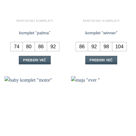
izdelka
FANTOVSKI KOMPLETI
FANTOVSKI KOMPLETI
komplet “palma”
komplet “winner”
74
80
86
92
86
92
98
104
PREBERI VEČ
PREBERI VEČ