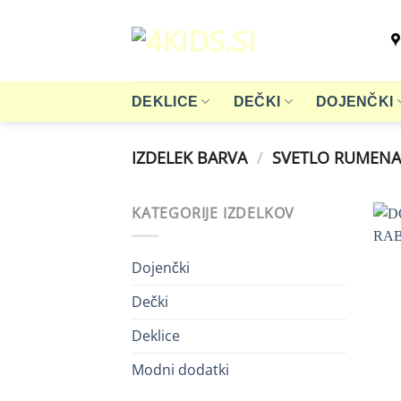
Skoči
na
vsebino
DEKLICE
DEČKI
DOJENČKI
IZDELEK BARVA
/
SVETLO RUMEN
KATEGORIJE IZDELKOV
Dojenčki
Dečki
Deklice
Modni dodatki