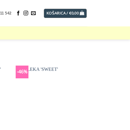
KOŠARICA /
€
0,00
11 542
-46%