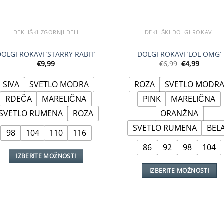
DEKLIŠKI ZGORNJI DELI
DEKLIŠKI DOLGI ROKAVI
DOLGI ROKAVI ‘STARRY RABIT’
DOLGI ROKAVI ‘LOL OMG’
Izvirna
Trenut
€
9,99
€
6,99
€
4,99
cena
cena
je
je:
SIVA
SVETLO MODRA
ROZA
SVETLO MODR
bila:
€4,99.
€6,99.
RDEČA
MARELIČNA
PINK
MARELIČNA
SVETLO RUMENA
ROZA
ORANŽNA
SVETLO RUMENA
BEL
98
104
110
116
86
92
98
104
IZBERITE MOŽNOSTI
Ta
IZBERITE MOŽNOSTI
izdelek
Ta
ima
izdelek
več
ima
različic.
več