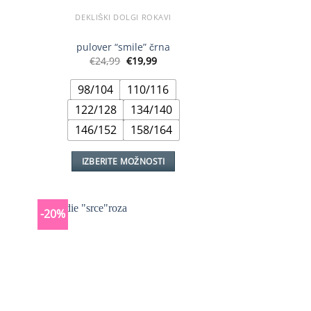
DEKLIŠKI DOLGI ROKAVI
pulover “smile” črna
tna
Izvirna
Trenutna
€
24,99
€
19,99
cena
cena
je
je:
98/104
110/116
.
bila:
€19,99.
€24,99.
122/128
134/140
146/152
158/164
IZBERITE MOŽNOSTI
Ta
izdelek
ima
-20%
več
različic.
Možnosti
lahko
izberete
na