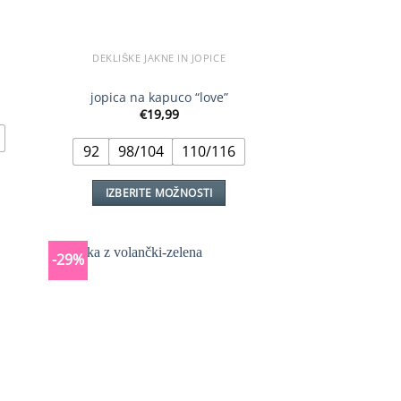
DEKLIŠKE JAKNE IN JOPICE
jopica na kapuco “love”
€
19,99
92
98/104
110/116
IZBERITE MOŽNOSTI
Ta
izdelek
ima
-29%
več
različic.
Možnosti
lahko
izberete
na
strani