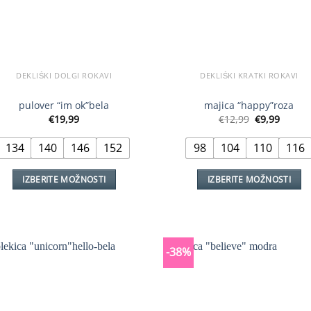
izdelka
DEKLIŠKI DOLGI ROKAVI
DEKLIŠKI KRATKI ROKAVI
pulover “im ok”bela
majica “happy”roza
Izvirna
Trenu
€
19,99
€
12,99
€
9,99
cena
cena
je
je:
134
140
146
152
98
104
110
116
bila:
€9,99.
€12,99.
IZBERITE MOŽNOSTI
IZBERITE MOŽNOSTI
Ta
Ta
izdelek
izdelek
ima
ima
več
več
-38%
različic.
različic.
Možnosti
Možnosti
lahko
lahko
izberete
izberete