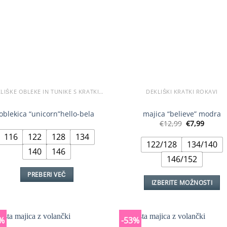
na
na
strani
strani
izdelka
izdelka
DEKLIŠKE OBLEKE IN TUNIKE S KRATKIMI ROKAVI
DEKLIŠKI KRATKI ROKAVI
oblekica “unicorn”hello-bela
majica “believe” modra
Izvirna
Trenu
€
12,99
€
7,99
cena
cena
116
122
128
134
je
je:
122/128
134/140
bila:
€7,99.
140
146
€12,99.
146/152
PREBERI VEČ
IZBERITE MOŽNOSTI
Ta
izdelek
ima
%
-53%