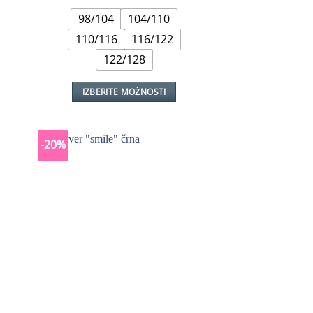
je
je:
98/104
104/110
bila:
€29,99.
€69,99.
110/116
116/122
122/128
IZBERITE MOŽNOSTI
Ta
izdelek
ima
-20%
več
različic.
Možnosti
lahko
izberete
na
strani
izdelka