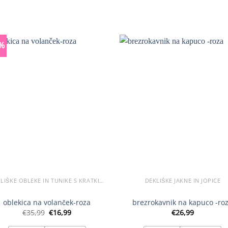
Ta
Ta
izdelek
izdelek
ima
ima
več
več
%
različic.
različic.
Možnosti
Možnosti
lahko
lahko
izberete
izberete
na
na
strani
strani
izdelka
izdelka
DEKLIŠKE OBLEKE IN TUNIKE S KRATKIMI ROKAVI
DEKLIŠKE JAKNE IN JOPICE
oblekica na volanček-roza
brezrokavnik na kapuco -ro
Izvirna
Trenutna
€
35,99
€
16,99
€
26,99
cena
cena
je
je: