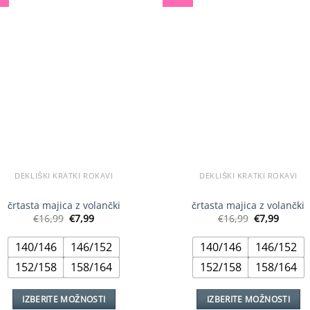
več
različic.
Možnosti
lahko
izberete
na
strani
izdelka
DEKLIŠKI KRATKI ROKAVI
DEKLIŠKI KRATKI ROKAVI
črtasta majica z volančki
črtasta majica z volančki
Izvirna
Trenutna
Izvirna
Trenu
€
16,99
€
7,99
€
16,99
€
7,99
cena
cena
cena
cena
je
je:
je
je:
140/146
146/152
140/146
146/152
bila:
€7,99.
bila:
€7,99.
€16,99.
€16,99.
152/158
158/164
152/158
158/164
IZBERITE MOŽNOSTI
IZBERITE MOŽNOSTI