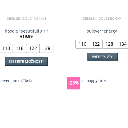
DEKLIŠKI DOLGI ROKAVI
DEKLIŠKI DOLGI ROKAVI
hoodie “beautifull girl”
pulover “energy”
€
19,99
116
122
128
134
110
116
122
128
PREBERI VEČ
IZBERITE MOŽNOSTI
Ta
izdelek
ima
-23%
več
različic.
Možnosti
lahko
izberete
na
strani