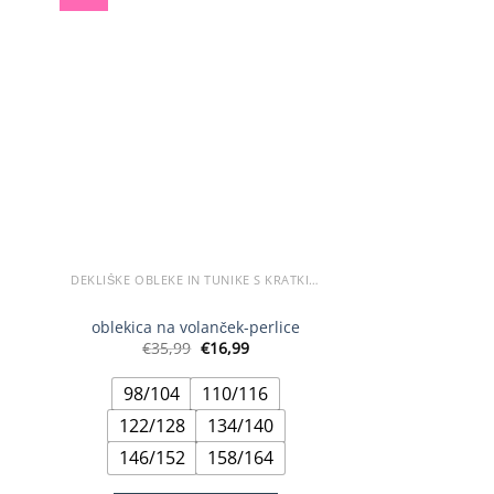
različic.
Možnosti
lahko
izberete
na
strani
izdelka
DEKLIŠKE OBLEKE IN TUNIKE S KRATKIMI ROKAVI
oblekica na volanček-perlice
tna
Izvirna
Trenutna
€
35,99
€
16,99
cena
cena
je
je:
98/104
110/116
bila:
€16,99.
€35,99.
122/128
134/140
146/152
158/164