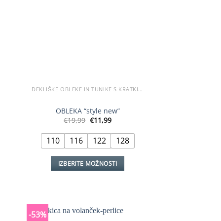
lahko
izberete
na
strani
izdelka
DEKLIŠKE OBLEKE IN TUNIKE S KRATKIMI ROKAVI
OBLEKA “style new”
tna
Izvirna
Trenutna
€
19,99
€
11,99
cena
cena
je
je:
110
116
122
128
bila:
€11,99.
€19,99.
IZBERITE MOŽNOSTI
Ta
izdelek
ima
več
-53%