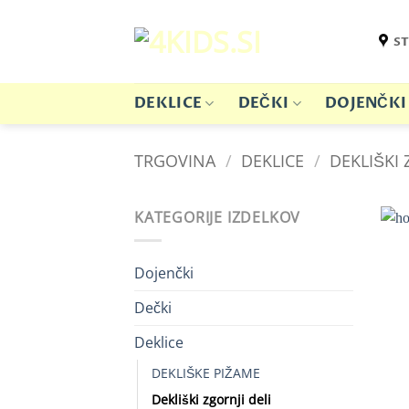
Skoči
na
ST
vsebino
DEKLICE
DEČKI
DOJENČKI
TRGOVINA
/
DEKLICE
/
DEKLIŠKI 
KATEGORIJE IZDELKOV
Dojenčki
Dečki
Deklice
DEKLIŠKE PIŽAME
Dekliški zgornji deli