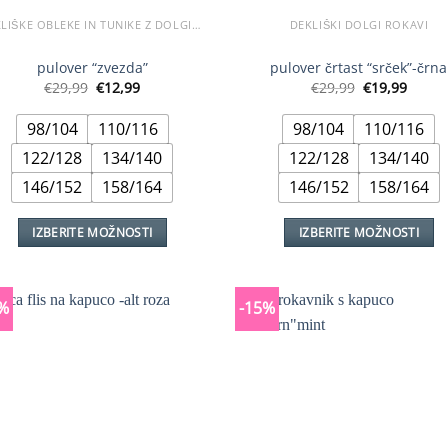
DEKLIŠKE OBLEKE IN TUNIKE Z DOLGIMI ROKAVI
DEKLIŠKI DOLGI ROKAVI
pulover “zvezda”
pulover črtast “srček”-črna
Izvirna
Trenutna
Izvirna
Trenu
€
29,99
€
12,99
€
29,99
€
19,99
cena
cena
cena
cena
je
je:
je
je:
98/104
110/116
98/104
110/116
bila:
€12,99.
bila:
€19,99
€29,99.
€29,99.
122/128
134/140
122/128
134/140
146/152
158/164
146/152
158/164
IZBERITE MOŽNOSTI
IZBERITE MOŽNOSTI
Ta
Ta
izdelek
izdelek
ima
ima
%
-15%
več
več
različic.
različic.
Možnosti
Možnosti
lahko
lahko
izberete
izberete
na
na