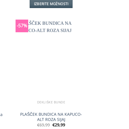
IZBERITE MOŽNOSTI
Ta
izdelek
ima
-57%
več
različic.
Možnosti
lahko
izberete
na
strani
izdelka
DEKLIŠKE BUNDE
PLAŠČEK BUNDICA NA KAPUCO-
za
ALT ROZA SIJAJ
Izvirna
Trenutna
€
69,99
€
29,99
cena
cena