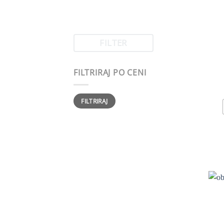
FILTER
FILTRIRAJ PO CENI
Min
Max
FILTRIRAJ
cena
cena