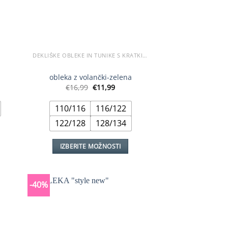
izdelka
DEKLIŠKE OBLEKE IN TUNIKE S KRATKIMI ROKAVI
obleka z volančki-zelena
tna
Izvirna
Trenutna
€
16,99
€
11,99
cena
cena
je
je:
110/116
116/122
bila:
€11,99.
€16,99.
122/128
128/134
IZBERITE MOŽNOSTI
Ta
izdelek
ima
-40%
več
različic.
Možnosti