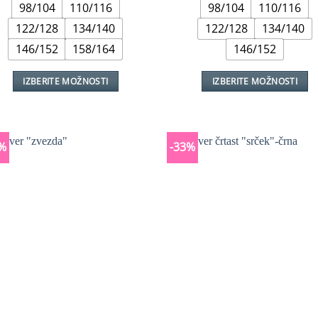
98/104
110/116
98/104
110/116
bila:
€16,99.
€35,99.
122/128
134/140
122/128
134/140
146/152
158/164
146/152
IZBERITE MOŽNOSTI
IZBERITE MOŽNOSTI
Ta
Ta
izdelek
izdelek
ima
ima
%
-33%
več
več
različic.
različic.
Možnosti
Možnosti
lahko
lahko
izberete
izberete
na
na
strani
strani
izdelka
izdelka