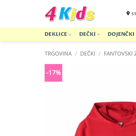
Skoči
na
S
vsebino
DEKLICE
DEČKI
DOJENČKI
TRGOVINA
/
DEČKI
/
FANTOVSKI 
-17%