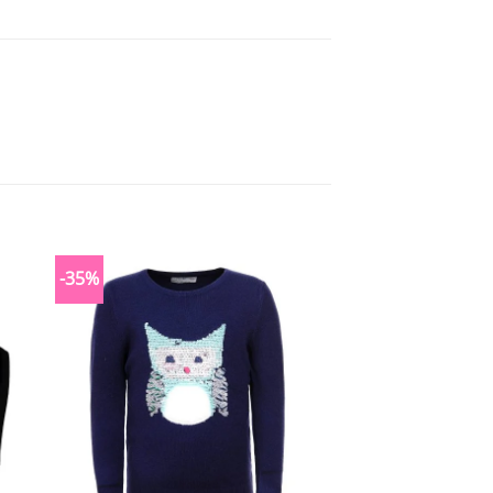
-35%
-25%