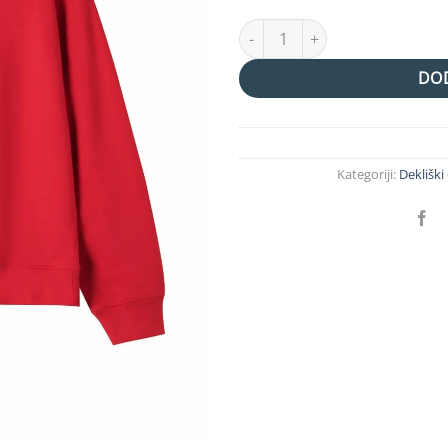
HOODIE NA KAPUCO- rdeča koli
DOD
Kategoriji:
Dekliški