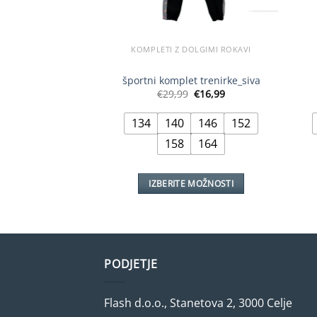
KOMPLETI Z DOLGIMI ROKAVI
športni komplet trenirke_siva
Izvirna
Trenutna
€
29,99
€
16,99
cena
cena
je
je:
134
140
146
152
bila:
€16,99.
€29,99.
158
164
IZBERITE MOŽNOSTI
Ta
izdelek
ima
več
PODJETJE
različic.
Možnosti
lahko
Flash d.o.o., Stanetova 2, 3000 Celje
izberete