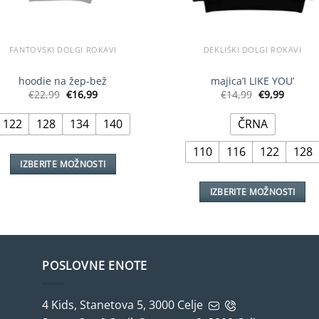
FANTOVSKI DOLGI ROKAVI
DEKLIŠKI DOLGI ROKAVI
hoodie na žep-bež
majica’I LIKE YOU’
Izvirna
Trenutna
Izvirna
Trenut
€
22,99
€
16,99
€
14,99
€
9,99
cena
cena
cena
cena
je
je:
je
je:
122
128
134
140
ČRNA
bila:
€16,99.
bila:
€9,99.
€22,99.
€14,99.
110
116
122
128
IZBERITE MOŽNOSTI
Ta
IZBERITE MOŽNOSTI
izdelek
Ta
ima
izdelek
več
ima
različic.
več
Možnosti
POSLOVNE ENOTE
različic.
lahko
Možnosti
izberete
4 Kids, Stanetova 5, 3000 Celje
lahko
na