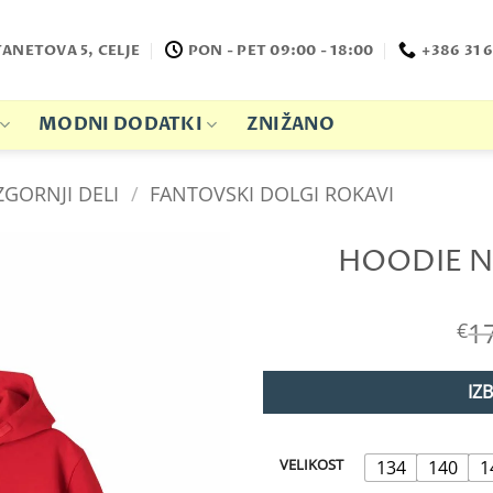
TANETOVA 5, CELJE
PON - PET 09:00 - 18:00
+386 31 6
MODNI DODATKI
ZNIŽANO
ZGORNJI DELI
/
FANTOVSKI DOLGI ROKAVI
HOODIE N
1
€
IZ
VELIKOST
134
140
1