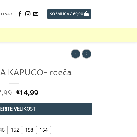
KOŠARICA /
€
0,00
11 542
A KAPUCO- rdeča
Izvirna
Trenutna
7,99
14,99
€
cena
cena
je
je:
BERITE VELIKOST
bila:
€14,99.
€17,99.
46
152
158
164