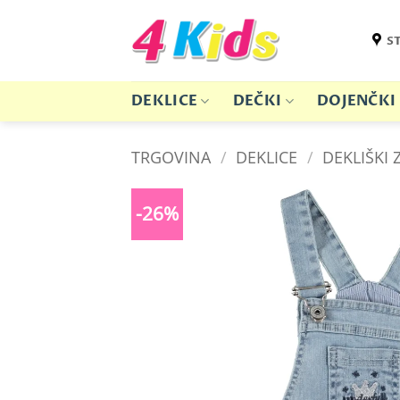
Skoči
na
S
vsebino
DEKLICE
DEČKI
DOJENČKI
TRGOVINA
/
DEKLICE
/
DEKLIŠKI 
-26%