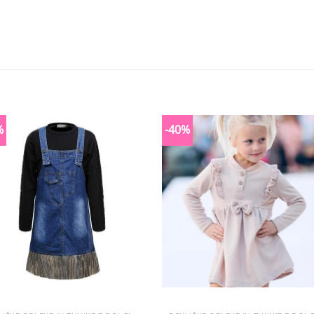
%
-40%