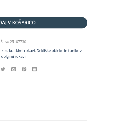
AJ V KOŠARICO
Šifra:
25107730
ike s kratkimi rokavi
,
Dekliške obleke in tunike z
dolgimi rokavi