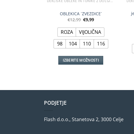
DEKLIŠKE OBLEKE IN TUNIKE Z DOLGIMI ROKAVI
j
OBLEKICA `ZVEZDICE`
Izvirna
Trenutna
€
12,99
€
9,99
cena
cena
je
je:
ROZA
VIJOLIČNA
bila:
€9,99.
€12,99.
98
104
110
116
IZBERITE MOŽNOSTI
Ta
izdelek
ima
več
različic.
Možnosti
PODJETJE
lahko
izberete
Flash d.o.o., Stanetova 2, 3000 Celje
na
strani