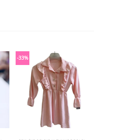
-33%
-32%