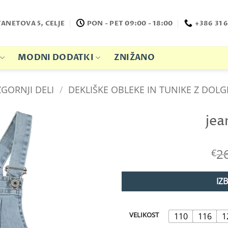
TANETOVA 5, CELJE
PON - PET 09:00 - 18:00
+386 31 6
MODNI DODATKI
ZNIŽANO
ZGORNJI DELI
/
DEKLIŠKE OBLEKE IN TUNIKE Z DOLG
jea
2
€
IZ
VELIKOST
110
116
1