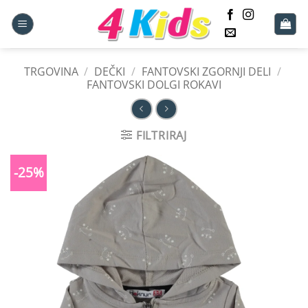
Skoči
na
vsebino
TRGOVINA
/
DEČKI
/
FANTOVSKI ZGORNJI DELI
/
FANTOVSKI DOLGI ROKAVI
FILTRIRAJ
-25%