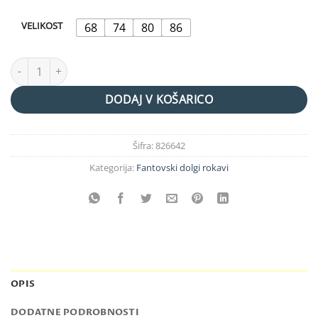
€19,99.
VELIKOST
68
74
80
86
jopica na kapuco "medo" bež količina
DODAJ V KOŠARICO
Šifra:
826642
Kategorija:
Fantovski dolgi rokavi
OPIS
DODATNE PODROBNOSTI