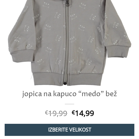
jopica na kapuco “medo” bež
Izvirna
Trenutna
19,99
14,99
€
€
cena
cena
je
je:
IZBERITE VELIKOST
bila:
€14,99.