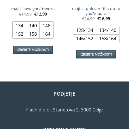
majica pulover “it s up to
maja “new york”modra
you”modra
Izvirna
Trenutna
€
14,99
€
12,99
cena
cena
Izvirna
Trenutna
€
24,99
€
16,99
je
je:
cena
cena
bila:
€12,99.
134
140
146
je
je:
€14,99.
bila:
€16,99.
128/134
134/140
€24,99.
152
158
164
146/152
158/164
IZBERITE MOŽNOSTI
IZBERITE MOŽNOSTI
Ta
Ta
izdelek
izdelek
ima
ima
več
več
različic.
različic.
Možnosti
Možnosti
lahko
PODJETJE
lahko
izberete
izberete
na
Flash d.o.o., Stanetova 2, 3000 Celje
na
strani
strani
izdelka
izdelka