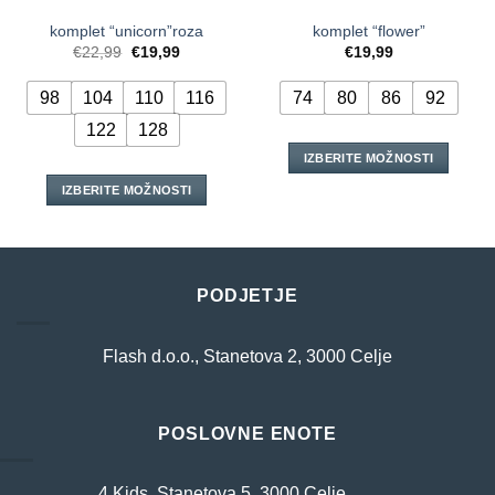
komplet “unicorn”roza
komplet “flower”
Izvirna
Trenutna
€
22,99
€
19,99
€
19,99
cena
cena
je
je:
bila:
€19,99.
98
104
110
116
74
80
86
92
€22,99.
122
128
IZBERITE MOŽNOSTI
Ta
IZBERITE MOŽNOSTI
izdelek
Ta
ima
izdelek
več
ima
različic.
več
PODJETJE
Možnosti
različic.
lahko
Možnosti
izberete
lahko
Flash d.o.o., Stanetova 2, 3000 Celje
na
izberete
strani
na
izdelka
strani
POSLOVNE ENOTE
izdelka
4 Kids, Stanetova 5, 3000 Celje