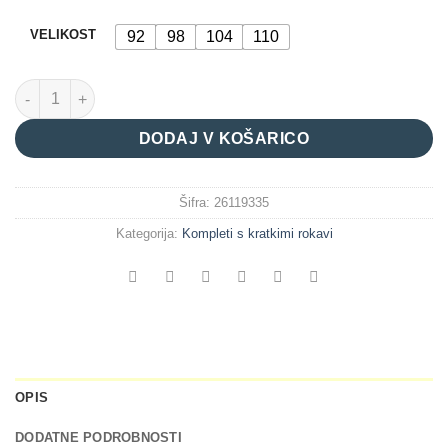
VELIKOST
92
98
104
110
komplet "bleščice" količina
DODAJ V KOŠARICO
Šifra:
26119335
Kategorija:
Kompleti s kratkimi rokavi
OPIS
DODATNE PODROBNOSTI