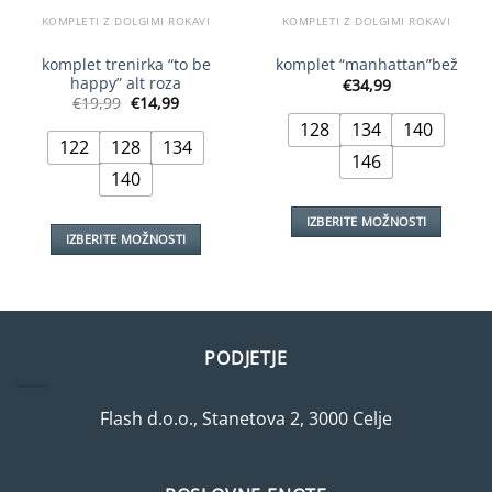
KOMPLETI Z DOLGIMI ROKAVI
KOMPLETI Z DOLGIMI ROKAVI
komplet trenirka “to be
komplet “manhattan”bež
happy” alt roza
€
34,99
Izvirna
Trenutna
€
19,99
€
14,99
cena
cena
128
134
140
je
je:
bila:
€14,99.
122
128
134
€19,99.
146
140
IZBERITE MOŽNOSTI
IZBERITE MOŽNOSTI
Ta
Ta
izdelek
izdelek
ima
ima
več
več
različic.
PODJETJE
različic.
Možnosti
Možnosti
lahko
lahko
izberete
Flash d.o.o., Stanetova 2, 3000 Celje
izberete
na
na
strani
strani
izdelka