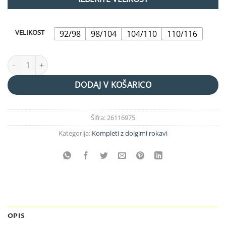
VELIKOST
92/98
98/104
104/110
110/116
komplet (majica&legice)srčki "have fun" količina
DODAJ V KOŠARICO
Šifra:
26116975
Kategorija:
Kompleti z dolgimi rokavi
OPIS