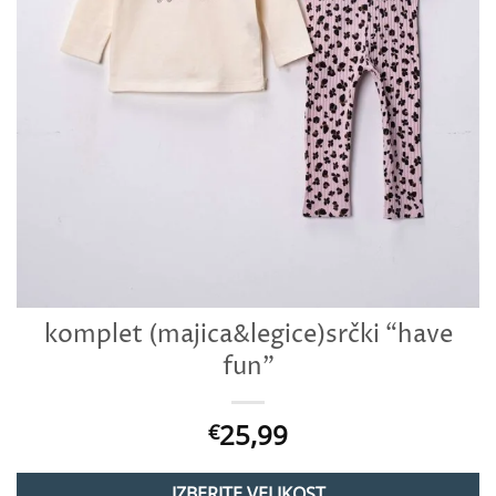
komplet (majica&legice)srčki “have
fun”
25,99
€
IZBERITE VELIKOST