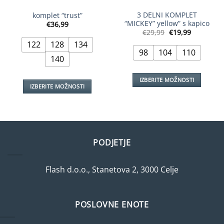
3 DELNI KOMPLET
komplet “trust”
“MICKEY” yellow” s kapico
€
36,99
Izvirna
Trenutna
€
29,99
€
19,99
cena
cena
122
128
134
je
je:
bila:
€19,99.
98
104
110
€29,99.
140
IZBERITE MOŽNOSTI
IZBERITE MOŽNOSTI
Ta
Ta
izdelek
izdelek
ima
ima
več
več
različic.
različic.
PODJETJE
Možnosti
Možnosti
lahko
lahko
izberete
Flash d.o.o., Stanetova 2, 3000 Celje
izberete
na
na
strani
strani
izdelka
izdelka
POSLOVNE ENOTE