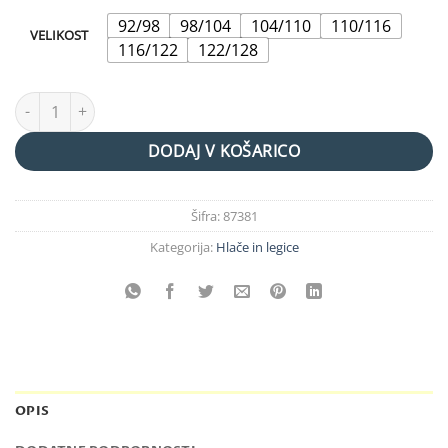
92/98
98/104
104/110
110/116
VELIKOST
116/122
122/128
SLIM FIT LEGICE "DANCE" black količina
DODAJ V KOŠARICO
Šifra:
87381
Kategorija:
Hlače in legice
OPIS