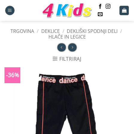
Skoči
na
vsebino
TRGOVINA
/
DEKLICE
/
DEKLIŠKI SPODNJI DELI
/
HLAČE IN LEGICE
FILTRIRAJ
-36%