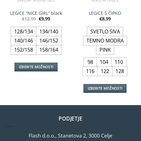
DEKLIŠKI SPODNJI DELI
HLAČE IN LEGICE
LEGICE “NICE GIRL” black
LEGICE S ČIPKO
Izvirna
Trenutna
€
12,99
€
9,99
€
8,99
cena
cena
je
je:
bila:
€9,99.
128/134
134/140
SVETLO SIVA
€12,99.
140/146
146/152
TEMNO MODRA
152/158
158/164
PINK
98
104
110
IZBERITE MOŽNOSTI
116
122
128
Ta
izdelek
ima
IZBERITE MOŽNOSTI
več
Ta
različic.
izdelek
Možnosti
ima
lahko
več
PODJETJE
izberete
različic.
na
Možnosti
strani
Flash d.o.o., Stanetova 2, 3000 Celje
lahko
izdelka