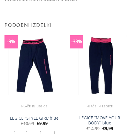
PODOBNI IZDELKI
-9%
-33%
HLAČE IN LEGICE
HLAČE IN LEGICE
LEGICE “MOVE YOUR
LEGICE “STYLE GIRL”blue
BODY” blue
Izvirna
Trenutna
€
10,99
€
9,99
cena
cena
Izvirna
Trenutna
€
14,99
€
9,99
je
je:
cena
cena