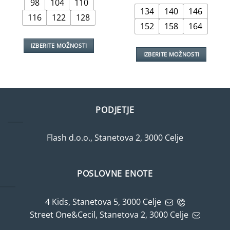
bila:
€9,99.
98
104
110
je
je:
€10,99.
bila:
€9,99.
134
140
146
€14,99.
116
122
128
152
158
164
IZBERITE MOŽNOSTI
IZBERITE MOŽNOSTI
Ta
Ta
izdelek
izdelek
ima
ima
več
več
različic.
PODJETJE
različic.
Možnosti
Možnosti
lahko
lahko
izberete
Flash d.o.o., Stanetova 2, 3000 Celje
izberete
na
na
strani
strani
izdelka
POSLOVNE ENOTE
izdelka
4 Kids, Stanetova 5, 3000 Celje
Street One&Cecil, Stanetova 2, 3000 Celje