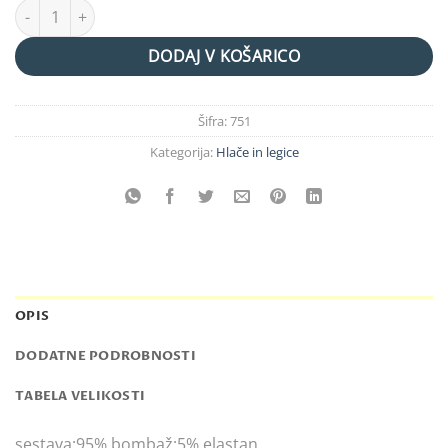
LEGICE "vintage"grey količina
DODAJ V KOŠARICO
Šifra:
751
Kategorija:
Hlače in legice
OPIS
DODATNE PODROBNOSTI
TABELA VELIKOSTI
sestava:95% bombaž;5% elastan