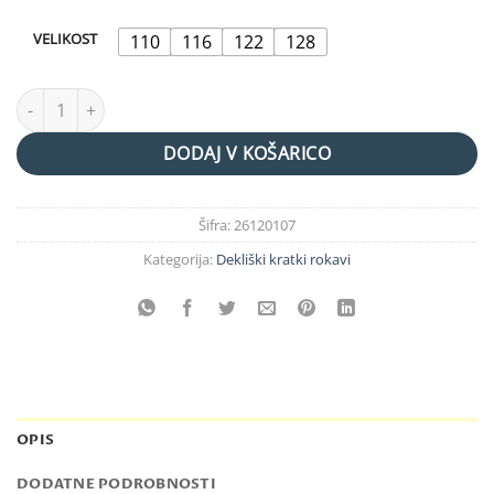
€14,99.
VELIKOST
110
116
122
128
majica "summer love" količina
DODAJ V KOŠARICO
Šifra:
26120107
Kategorija:
Dekliški kratki rokavi
OPIS
DODATNE PODROBNOSTI