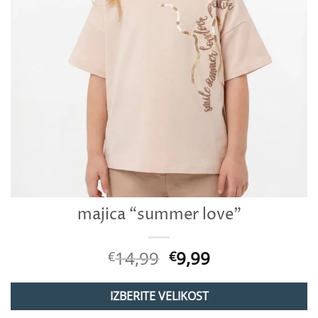
majica “summer love”
Izvirna
Trenutna
14,99
9,99
€
€
cena
cena
je
je:
IZBERITE VELIKOST
bila:
€9,99.