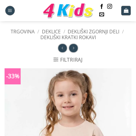
Skoči
na
vsebino
TRGOVINA
/
DEKLICE
/
DEKLIŠKI ZGORNJI DELI
/
DEKLIŠKI KRATKI ROKAVI
FILTRIRAJ
-33%