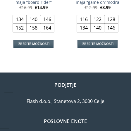
maja “board rider”
maja “game on”modra
Izvirna
Trenutna
Izvirna
Trenutna
€
16,99
€
14,99
€
12,99
€
8,99
cena
cena
cena
cena
je
je:
je
je:
bila:
€14,99.
bila:
€8,99.
134
140
146
116
122
128
€16,99.
€12,99.
152
158
164
134
140
146
IZBERITE MOŽNOSTI
IZBERITE MOŽNOSTI
Ta
Ta
izdelek
izdelek
ima
ima
več
več
različic.
različic.
Možnosti
Možnosti
PODJETJE
lahko
lahko
izberete
izberete
na
na
Flash d.o.o., Stanetova 2, 3000 Celje
strani
strani
izdelka
izdelka
POSLOVNE ENOTE