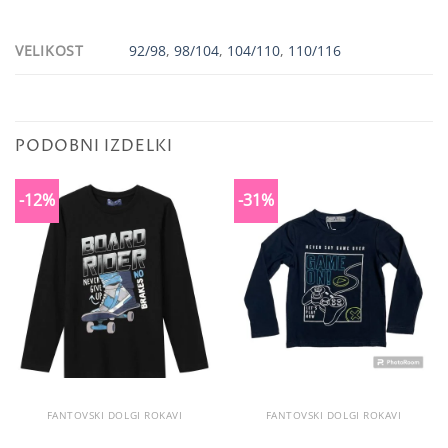
VELIKOST
92/98
,
98/104
,
104/110
,
110/116
PODOBNI IZDELKI
-12%
-31%
FANTOVSKI DOLGI ROKAVI
FANTOVSKI DOLGI ROKAVI