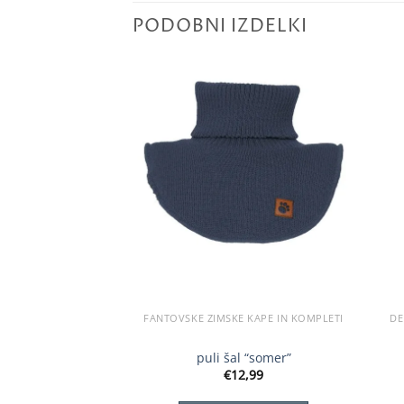
PODOBNI IZDELKI
FANTOVSKE ZIMSKE KAPE IN KOMPLETI
DE
puli šal “somer”
€
12,99