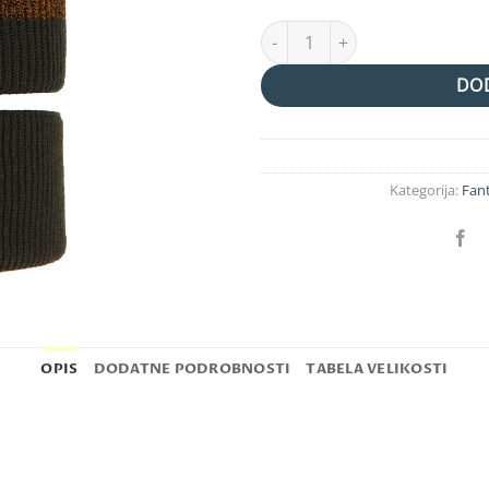
podložen komplet "montain" ko
DOD
Kategorija:
Fan
OPIS
DODATNE PODROBNOSTI
TABELA VELIKOSTI