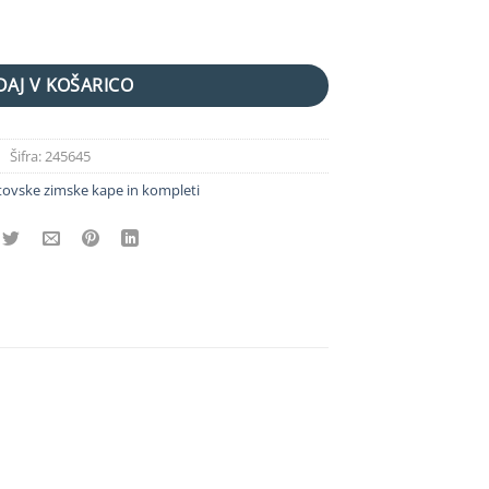
ličina
AJ V KOŠARICO
Šifra:
245645
tovske zimske kape in kompleti