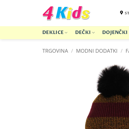
Skoči
na
S
vsebino
DEKLICE
DEČKI
DOJENČKI
TRGOVINA
/
MODNI DODATKI
/
F