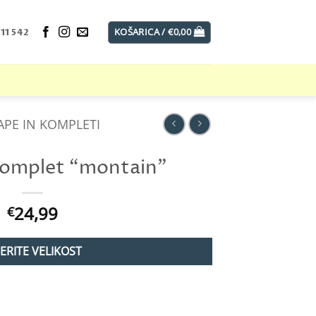
KOŠARICA /
€
0,00
11 542
APE IN KOMPLETI
komplet “montain”
24,99
€
BERITE VELIKOST