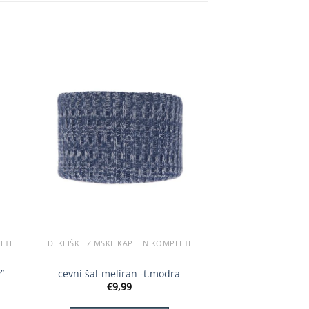
ETI
DEKLIŠKE ZIMSKE KAPE IN KOMPLETI
DEKLIŠKE ZIMSKE K
”
cevni šal-meliran -t.modra
podložen komple
€
9,99
€
25,