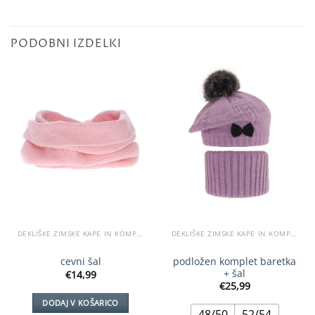
PODOBNI IZDELKI
DEKLIŠKE ZIMSKE KAPE IN KOMPLETI
DEKLIŠKE ZIMSKE KAPE IN KOMPLETI
podložen komplet baretka
cevni šal
+ šal
€
14,99
€
25,99
DODAJ V KOŠARICO
48/50
52/54