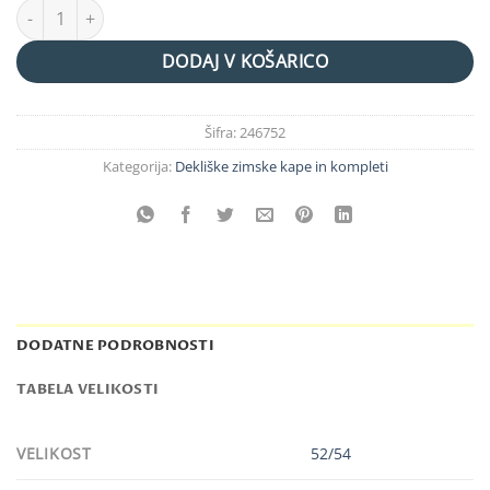
podložena kapa+cevni šal "smile" količina
DODAJ V KOŠARICO
Šifra:
246752
Kategorija:
Dekliške zimske kape in kompleti
DODATNE PODROBNOSTI
TABELA VELIKOSTI
VELIKOST
52/54