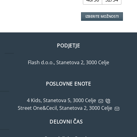
IZBERITE MOŽNOSTI
Ta
izdelek
ima
več
PODJETJE
različic.
Možnosti
Flash d.o.o., Stanetova 2, 3000 Celje
lahko
izberete
na
strani
POSLOVNE ENOTE
izdelka
4 Kids, Stanetova 5, 3000 Celje
Street One&Cecil, Stanetova 2, 3000 Celje
DELOVNI ČAS