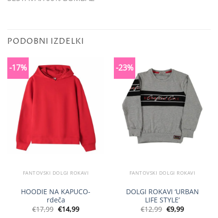
PODOBNI IZDELKI
-17%
-23%
FANTOVSKI DOLGI ROKAVI
FANTOVSKI DOLGI ROKAVI
HOODIE NA KAPUCO-
DOLGI ROKAVI ‘URBAN
rdeča
LIFE STYLE’
Izvirna
Trenutna
Izvirna
Trenutna
€
17,99
€
14,99
€
12,99
€
9,99
cena
cena
cena
cena