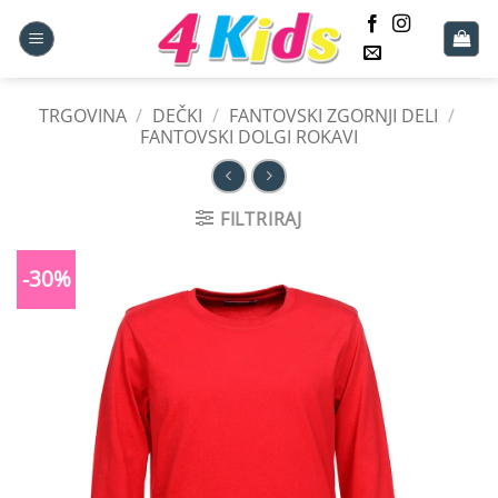
Skoči
na
vsebino
TRGOVINA
/
DEČKI
/
FANTOVSKI ZGORNJI DELI
/
FANTOVSKI DOLGI ROKAVI
FILTRIRAJ
-30%