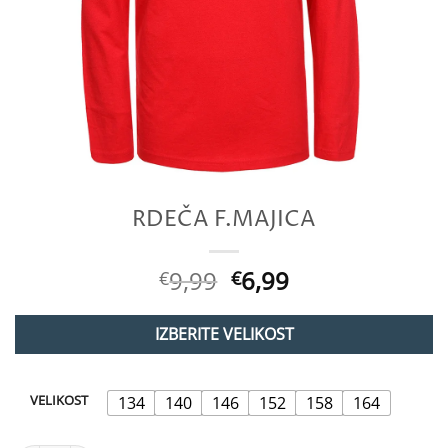
RDEČA F.MAJICA
Izvirna
Trenutna
9,99
6,99
€
€
cena
cena
je
je:
IZBERITE VELIKOST
bila:
€6,99.
€9,99.
VELIKOST
134
140
146
152
158
164