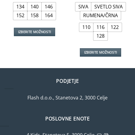
je
je:
je
je:
bila:
€14,99.
bila:
€9,99.
134
140
146
SIVA
SVETLO SIVA
€17,99.
€12,99.
152
158
164
RUMENA/ČRNA
110
116
122
IZBERITE MOŽNOSTI
128
Ta
izdelek
ima
IZBERITE MOŽNOSTI
več
Ta
različic.
izdelek
Možnosti
ima
lahko
več
PODJETJE
izberete
različic.
na
Možnosti
strani
Flash d.o.o., Stanetova 2, 3000 Celje
lahko
izdelka
izberete
na
strani
POSLOVNE ENOTE
izdelka