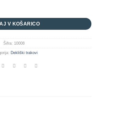
AJ V KOŠARICO
Šifra:
10008
orija:
Dekliški trakovi