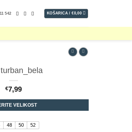
KOŠARICA /
€
0,00
11 542
 turban_bela
7,99
€
ERITE VELIKOST
6
48
50
52