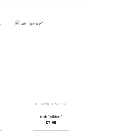
DEKLIŠKI TRAKOVI
DEKLIŠKI 
trak “pikice”
rebrast tra
€
7,99
€
7,