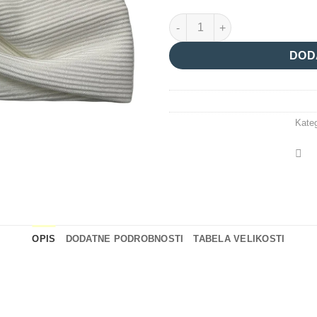
trak turban_bela količina
DOD
Kateg
OPIS
DODATNE PODROBNOSTI
TABELA VELIKOSTI