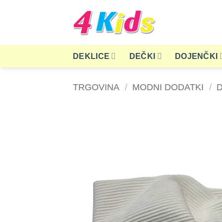
Skoči
na
vsebino
DEKLICE
DEČKI
DOJENČKI
TRGOVINA
/
MODNI DODATKI
/
D