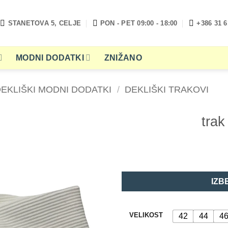
STANETOVA 5, CELJE
PON - PET 09:00 - 18:00
+386 31 6
MODNI DODATKI
ZNIŽANO
EKLIŠKI MODNI DODATKI
/
DEKLIŠKI TRAKOVI
trak
IZB
VELIKOST
42
44
4