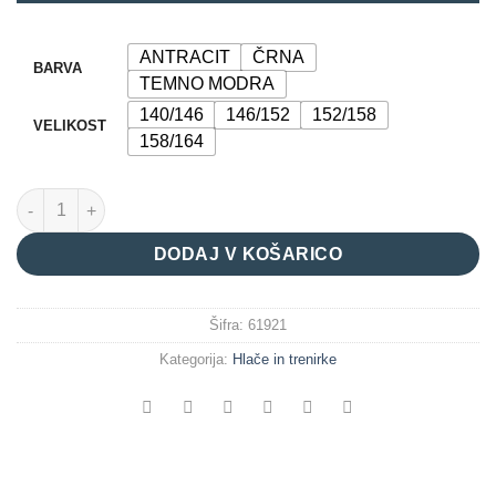
ANTRACIT
ČRNA
BARVA
TEMNO MODRA
140/146
146/152
152/158
VELIKOST
158/164
TRENIRKA "BREAK RULES" količina
DODAJ V KOŠARICO
Šifra:
61921
Kategorija:
Hlače in trenirke