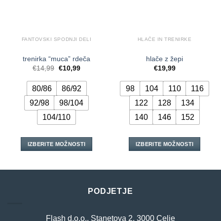
FANTOVSKI SPODNJI DELI
HLAČE IN TRENIRKE
trenirka “muca” rdeča
hlače z žepi
Izvirna
Trenutna
€
14,99
€
10,99
€
19,99
cena
cena
je
je:
bila:
€10,99.
80/86
86/92
98
104
110
116
€14,99.
92/98
98/104
122
128
134
104/110
140
146
152
IZBERITE MOŽNOSTI
IZBERITE MOŽNOSTI
Ta
Ta
izdelek
izdelek
ima
ima
več
več
PODJETJE
različic.
različic.
Možnosti
Možnosti
lahko
lahko
Flash d.o.o., Stanetova 2, 3000 Celje