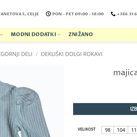
TANETOVA 5, CELJE
PON - PET 09:00 - 18:00
+386 31 6
MODNI DODATKI
ZNIŽANO
ZGORNJI DELI
/
DEKLIŠKI DOLGI ROKAVI
majic
IZ
VELIKOST
98
104
11