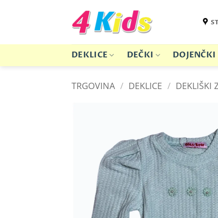
Skoči
na
S
vsebino
DEKLICE
DEČKI
DOJENČKI
TRGOVINA
/
DEKLICE
/
DEKLIŠKI 