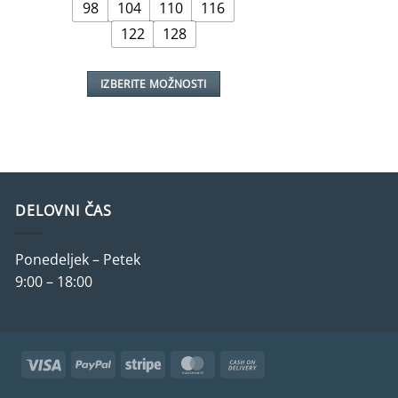
98
104
110
116
98/104
bila:
€9,99.
€12,99.
.
122
128
122/128
146/152
IZBERITE MOŽNOSTI
Ta
IZBERITE 
izdelek
T
ima
i
več
i
različic.
v
Možnosti
DELOVNI ČAS
r
lahko
M
izberete
l
Ponedeljek – Petek
na
i
9:00 – 18:00
strani
n
izdelka
s
i
Visa
PayPal
Stripe
MasterCard
Cash
On