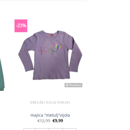
-23%
-57%
DEKLIŠKI DOLGI ROKAVI
majica “metulj”vijola
pulover “
Izvirna
Trenutna
€
12,99
€
9,99
€
29,99
cena
cena
tna
je
je: