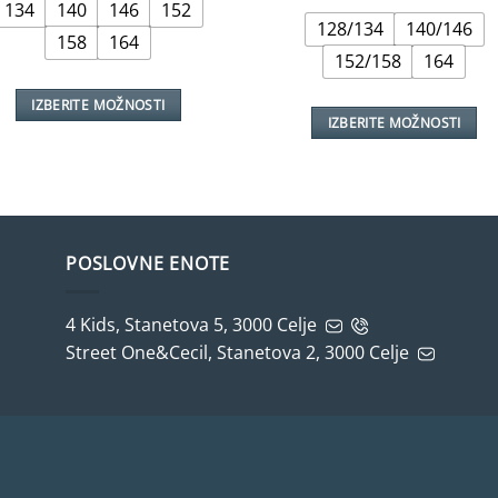
134
140
146
152
bila:
€14,99.
je
je:
€17,99.
128/134
140/146
bila:
€16,99
158
164
€22,99.
152/158
164
IZBERITE MOŽNOSTI
IZBERITE MOŽNOSTI
Ta
Ta
izdelek
izdelek
ima
ima
več
več
različic.
različic.
Možnosti
POSLOVNE ENOTE
Možnosti
lahko
lahko
izberete
4 Kids, Stanetova 5, 3000 Celje
izberete
na
Street One&Cecil, Stanetova 2, 3000 Celje
na
strani
strani
izdelka
izdelka