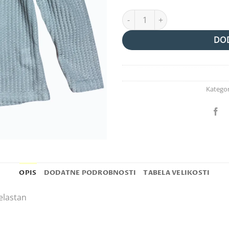
majica rožice -mint količina
DOD
Kategor
OPIS
DODATNE PODROBNOSTI
TABELA VELIKOSTI
elastan