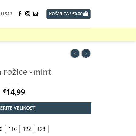
KOŠARICA /
€
0,00
11 542
a rožice -mint
14,99
€
BERITE VELIKOST
0
116
122
128