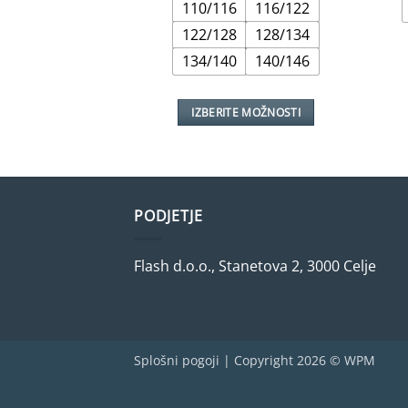
110/116
116/122
bila:
€9,99.
€10,99.
122/128
128/134
134/140
140/146
IZBERITE MOŽNOSTI
Ta
izdelek
ima
več
PODJETJE
različic.
Možnosti
lahko
Flash d.o.o., Stanetova 2, 3000 Celje
izberete
na
strani
izdelka
Splošni pogoji
| Copyright 2026 ©
WPM