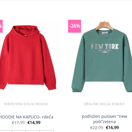
%
-26%
FANTOVSKI DOLGI ROKAVI
DEKLIŠKI DOLGI ROKAVI
podložen pulover “new
HOODIE NA KAPUCO- rdeča
york”zelena
Izvirna
Trenutna
€
17,99
€
14,99
cena
cena
Izvirna
Trenu
€
22,99
€
16,99
je
je:
cena
cena