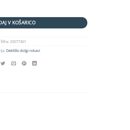
AJ V KOŠARICO
Šifra:
25077301
ija:
Dekliški dolgi rokavi