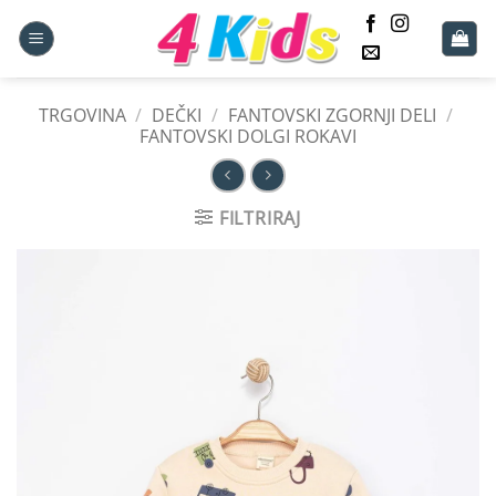
Skoči
na
vsebino
TRGOVINA
/
DEČKI
/
FANTOVSKI ZGORNJI DELI
/
FANTOVSKI DOLGI ROKAVI
FILTRIRAJ