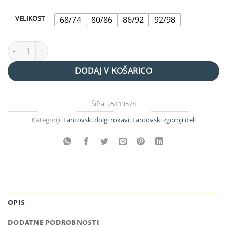
VELIKOST
68/74
80/86
86/92
92/98
pulover podložen "avto" količina
DODAJ V KOŠARICO
Šifra:
25113578
Kategoriji:
Fantovski dolgi rokavi
,
Fantovski zgornji deli
OPIS
DODATNE PODROBNOSTI