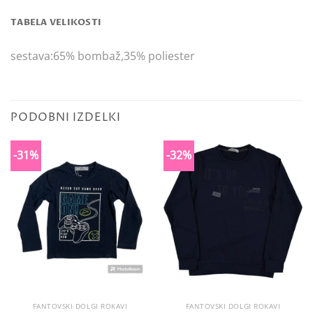
TABELA VELIKOSTI
sestava:65% bombaž,35% poliester
PODOBNI IZDELKI
-31%
-32%
FANTOVSKI DOLGI ROKAVI
FANTOVSKI DOLGI ROKAVI