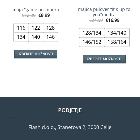
majica pulover “it s up to
maja “game on”modra
you”modra
Izvirna
Trenutna
€
12,99
€
8,99
cena
cena
Izvirna
Trenutna
€
24,99
€
16,99
je
je:
cena
cena
bila:
€8,99.
116
122
128
je
je:
€12,99.
bila:
€16,99.
128/134
134/140
€24,99.
134
140
146
146/152
158/164
IZBERITE MOŽNOSTI
IZBERITE MOŽNOSTI
Ta
Ta
izdelek
izdelek
ima
ima
več
več
različic.
različic.
Možnosti
Možnosti
lahko
lahko
izberete
PODJETJE
izberete
na
na
strani
strani
Flash d.o.o., Stanetova 2, 3000 Celje
izdelka
izdelka